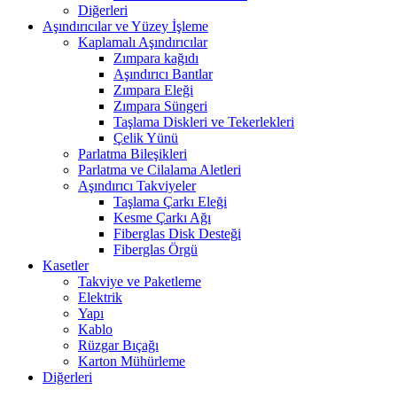
Diğerleri
Aşındırıcılar ve Yüzey İşleme
Kaplamalı Aşındırıcılar
Zımpara kağıdı
Aşındırıcı Bantlar
Zımpara Eleği
Zımpara Süngeri
Taşlama Diskleri ve Tekerlekleri
Çelik Yünü
Parlatma Bileşikleri
Parlatma ve Cilalama Aletleri
Aşındırıcı Takviyeler
Taşlama Çarkı Eleği
Kesme Çarkı Ağı
Fiberglas Disk Desteği
Fiberglas Örgü
Kasetler
Takviye ve Paketleme
Elektrik
Yapı
Kablo
Rüzgar Bıçağı
Karton Mühürleme
Diğerleri