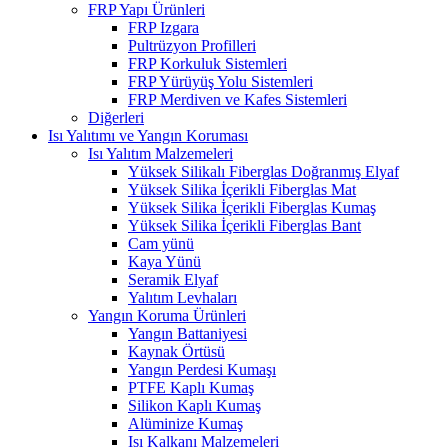
FRP Yapı Ürünleri
FRP Izgara
Pultrüzyon Profilleri
FRP Korkuluk Sistemleri
FRP Yürüyüş Yolu Sistemleri
FRP Merdiven ve Kafes Sistemleri
Diğerleri
Isı Yalıtımı ve Yangın Koruması
Isı Yalıtım Malzemeleri
Yüksek Silikalı Fiberglas Doğranmış Elyaf
Yüksek Silika İçerikli Fiberglas Mat
Yüksek Silika İçerikli Fiberglas Kumaş
Yüksek Silika İçerikli Fiberglas Bant
Cam yünü
Kaya Yünü
Seramik Elyaf
Yalıtım Levhaları
Yangın Koruma Ürünleri
Yangın Battaniyesi
Kaynak Örtüsü
Yangın Perdesi Kumaşı
PTFE Kaplı Kumaş
Silikon Kaplı Kumaş
Alüminize Kumaş
Isı Kalkanı Malzemeleri