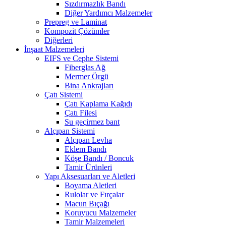
Sızdırmazlık Bandı
Diğer Yardımcı Malzemeler
Prepreg ve Laminat
Kompozit Çözümler
Diğerleri
İnşaat Malzemeleri
EIFS ve Cephe Sistemi
Fiberglas Ağ
Mermer Örgü
Bina Ankrajları
Çatı Sistemi
Çatı Kaplama Kağıdı
Çatı Filesi
Su geçirmez bant
Alçıpan Sistemi
Alçıpan Levha
Eklem Bandı
Köşe Bandı / Boncuk
Tamir Ürünleri
Yapı Aksesuarları ve Aletleri
Boyama Aletleri
Rulolar ve Fırçalar
Macun Bıçağı
Koruyucu Malzemeler
Tamir Malzemeleri