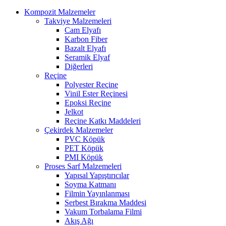
Kompozit Malzemeler
Takviye Malzemeleri
Cam Elyafı
Karbon Fiber
Bazalt Elyafı
Seramik Elyaf
Diğerleri
Reçine
Polyester Reçine
Vinil Ester Reçinesi
Epoksi Reçine
Jelkot
Reçine Katkı Maddeleri
Çekirdek Malzemeler
PVC Köpük
PET Köpük
PMI Köpük
Proses Sarf Malzemeleri
Yapısal Yapıştırıcılar
Soyma Katmanı
Filmin Yayınlanması
Serbest Bırakma Maddesi
Vakum Torbalama Filmi
Akış Ağı