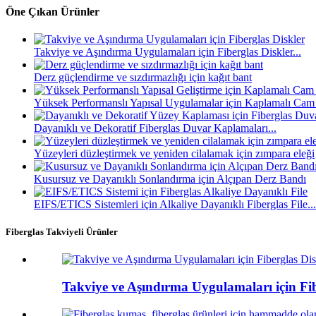
Öne Çıkan Ürünler
Takviye ve Aşındırma Uygulamaları için Fiberglas Diskler...
Derz güçlendirme ve sızdırmazlığı için kağıt bant
Yüksek Performanslı Yapısal Uygulamalar için Kaplamalı Cam 
Dayanıklı ve Dekoratif Fiberglas Duvar Kaplamaları...
Yüzeyleri düzleştirmek ve yeniden cilalamak için zımpara eleği
Kusursuz ve Dayanıklı Sonlandırma için Alçıpan Derz Bandı
EIFS/ETICS Sistemleri için Alkaliye Dayanıklı Fiberglas File...
Fiberglas Takviyeli Ürünler
Takviye ve Aşındırma Uygulamaları için Fib