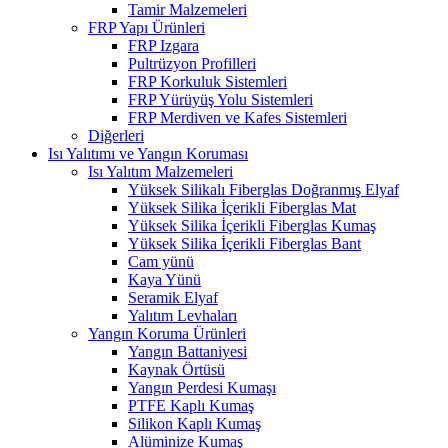
Tamir Malzemeleri
FRP Yapı Ürünleri
FRP Izgara
Pultrüzyon Profilleri
FRP Korkuluk Sistemleri
FRP Yürüyüş Yolu Sistemleri
FRP Merdiven ve Kafes Sistemleri
Diğerleri
Isı Yalıtımı ve Yangın Koruması
Isı Yalıtım Malzemeleri
Yüksek Silikalı Fiberglas Doğranmış Elyaf
Yüksek Silika İçerikli Fiberglas Mat
Yüksek Silika İçerikli Fiberglas Kumaş
Yüksek Silika İçerikli Fiberglas Bant
Cam yünü
Kaya Yünü
Seramik Elyaf
Yalıtım Levhaları
Yangın Koruma Ürünleri
Yangın Battaniyesi
Kaynak Örtüsü
Yangın Perdesi Kumaşı
PTFE Kaplı Kumaş
Silikon Kaplı Kumaş
Alüminize Kumaş