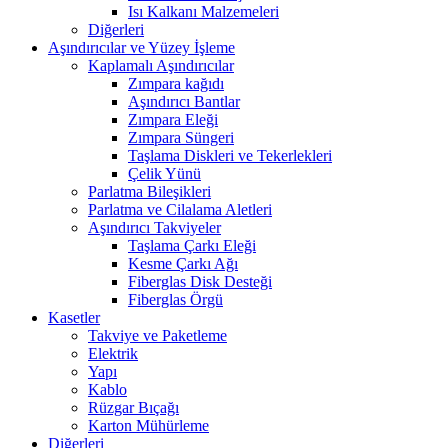
Isı Kalkanı Malzemeleri
Diğerleri
Aşındırıcılar ve Yüzey İşleme
Kaplamalı Aşındırıcılar
Zımpara kağıdı
Aşındırıcı Bantlar
Zımpara Eleği
Zımpara Süngeri
Taşlama Diskleri ve Tekerlekleri
Çelik Yünü
Parlatma Bileşikleri
Parlatma ve Cilalama Aletleri
Aşındırıcı Takviyeler
Taşlama Çarkı Eleği
Kesme Çarkı Ağı
Fiberglas Disk Desteği
Fiberglas Örgü
Kasetler
Takviye ve Paketleme
Elektrik
Yapı
Kablo
Rüzgar Bıçağı
Karton Mühürleme
Diğerleri