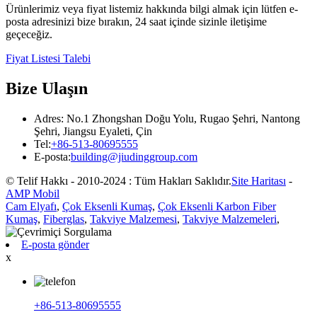
Ürünlerimiz veya fiyat listemiz hakkında bilgi almak için lütfen e-
posta adresinizi bize bırakın, 24 saat içinde sizinle iletişime
geçeceğiz.
Fiyat Listesi Talebi
Bize Ulaşın
Adres: No.1 Zhongshan Doğu Yolu, Rugao Şehri, Nantong
Şehri, Jiangsu Eyaleti, Çin
Tel:
+86-513-80695555
E-posta:
building@jiudinggroup.com
© Telif Hakkı - 2010-2024 : Tüm Hakları Saklıdır.
Site Haritası
-
AMP Mobil
Cam Elyafı
,
Çok Eksenli Kumaş
,
Çok Eksenli Karbon Fiber
Kumaş
,
Fiberglas
,
Takviye Malzemesi
,
Takviye Malzemeleri
,
E-posta gönder
x
+86-513-80695555