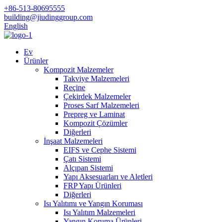
+86-513-80695555
building@jiudinggroup.com
English
Ev
Ürünler
Kompozit Malzemeler
Takviye Malzemeleri
Reçine
Çekirdek Malzemeler
Proses Sarf Malzemeleri
Prepreg ve Laminat
Kompozit Çözümler
Diğerleri
İnşaat Malzemeleri
EIFS ve Cephe Sistemi
Çatı Sistemi
Alçıpan Sistemi
Yapı Aksesuarları ve Aletleri
FRP Yapı Ürünleri
Diğerleri
Isı Yalıtımı ve Yangın Koruması
Isı Yalıtım Malzemeleri
Yangın Koruma Ürünleri