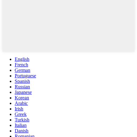
English
French
German
Portuguese
Spanish
Russian
Japanese
Korean
Arabic
Irish
Greek
Turkish
Italian
Danish
Romanian