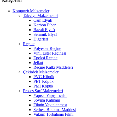
Kategoriler
Kompozit Malzemeler
Takviye Malzemeleri
Cam Elyafı
Karbon Fiber
Bazalt Elyafı
Seramik Elyaf
Diğerleri
Reçine
Polyester Reçine
Vinil Ester Reçinesi
Epoksi Reçine
Jelkot
Reçine Katkı Maddeleri
Çekirdek Malzemeler
PVC Köpük
PET Köpük
PMI Köpük
Proses Sarf Malzemeleri
Yapısal Yapıştırıcılar
Soyma Katmanı
Filmin Yayınlanması
Serbest Bırakma Maddesi
Vakum Torbalama Filmi