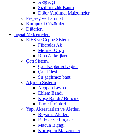
Akış Ağı
Sızdırmazlık Bandı
Diğer Yardımcı Malzemeler
Prepreg ve Laminat
Kompozit Çözümler
Diğerleri
İnşaat Malzemeleri
EIFS ve Cephe Sistemi
Fiberglas Ağ
Mermer Örgü
Bina Ankrajları
Çatı Sistemi
Çatı Kaplama Kağıdı
Çatı Filesi
Su geçirmez bant
Alçıpan Sistemi
Alçıpan Levha
Eklem Bandı
Köşe Bandı / Boncuk
Tamir Ürünleri
Yapı Aksesuarları ve Aletleri
Boyama Aletleri
Rulolar ve Fırçalar
Macun Bıçağı
Koruyucu Malzemeler